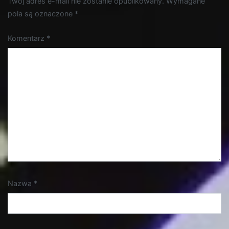
Twój adres e-mail nie zostanie opublikowany.
Wymagane
pola są oznaczone
*
Komentarz
*
Nazwa
*