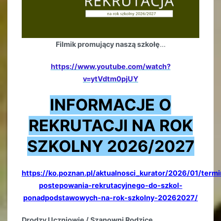
Filmik promujący naszą szkołę
…
https://www.youtube.com/watch?
v=ytVdtm0pjUY
INFORMACJE O
REKRUTACJI NA ROK
SZKOLNY 2026/2027
https://ko.poznan.pl/aktualnosci_kurator/2026/01/termi
postepowania-rekrutacyjnego-do-szkol-
ponadpodstawowych-na-rok-szkolny-20262027/
Drodzy Uczniowie / Szanowni Rodzice
,