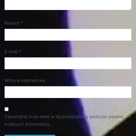
Nazwa
*
E-mail
*
Witryna internetowa
Zapamiętaj moje dane w tej przeglądarce podczas pisania
kolejnych komentarzy.